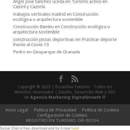
Angel jose Sánchez uceda
en
Turismo activo en
Castril y Cazorla
trabajos verticales madrid
en
Construcción
ecológica o arquitectura sostenible
Construcción Bambu
en
Construcción ecológica o
arquitectura sostenible
construcción pistas deportivas
en
Practicar deporte
frente al Covid-19
Pedro
en
Geoparque de Granada
Copyright © 2025 | Ecoactiva Turismo - Todos los
derechos reservados | Diseño, Desarrollo Web y SEO
de
Agencia Marketing DigitalGrowth
®
Aviso Legal
Política de Privacidad
Política de Cookies
Configuración de Cookies
REGISTRO EN TURISMO: GR-00104
Social Chat is free, download and try it now
here!