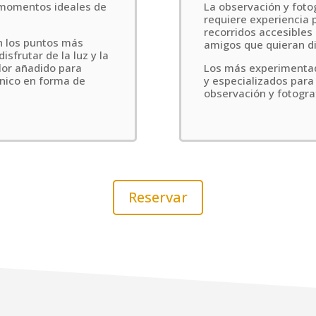
 momentos ideales de
La observación y fotog
requiere experiencia 
recorridos accesibles 
n los puntos más
amigos que quieran dis
isfrutar de la luz y la
lor añadido para
Los más experimentado
único en forma de
y especializados par
observación y fotograf
Reservar