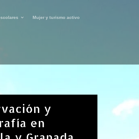
scolares
Mujer y turismo activo
vación y
rafía en
la y Granada