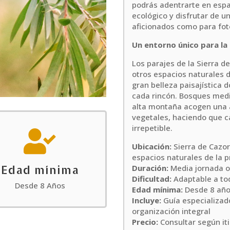
podrás adentrarte en espa
ecológico y disfrutar de u
aficionados como para fo
Un entorno único para la
Los parajes de la Sierra d
otros espacios naturales d
gran belleza paisajística 
cada rincón. Bosques medit
alta montaña acogen una 
vegetales, haciendo que c
irrepetible.

Ubicación:
Sierra de Cazo
espacios naturales de la p
Edad mínima
Duración:
Media jornada o
Dificultad:
Adaptable a tod
Desde 8 Años
Edad mínima:
Desde 8 añ
Incluye:
Guía especializado
organización integral
Precio:
Consultar según iti