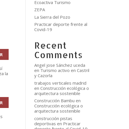
Ecoactiva Turismo
ZEPA
La Sierra del Pozo
Practicar deporte frente al
Covid-19
Recent
Comments
R
Angel jose Sánchez uceda
sí
en
Turismo activo en Castril
za la
y Cazorla
trabajos verticales madrid
en
Construcción ecológica o
arquitectura sostenible
Construcción Bambu
en
R
Construcción ecológica o
arquitectura sostenible
us
construcción pistas
deportivas
en
Practicar
deporte frente al Covid-19