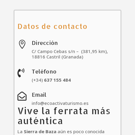
Datos de contacto
Dirección

C/ Campo Cebas s/n – (381,95 km),
18816 Castril (Granada)
Teléfono

(+34)
637
155
484
Email

info@ecoactivaturismo.es
Vive la ferrata más
auténtica
La
Sierra de Baza
aún es poco conocida