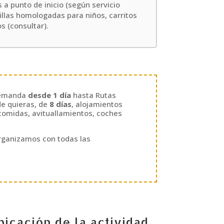
as a punto de inicio (según servicio
illas homologadas para niños, carritos
s (consultar).
demanda
desde 1 día
hasta Rutas
de quieras, de
8 días
, alojamientos
 comidas, avituallamientos, coches
 organizamos con todas las
bicación de la actividad