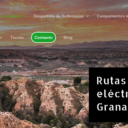
ctividades
Despedida de Solteros/as
Campamentos e
Tienda
Contacto
Blog
Rutas
eléct
Gran