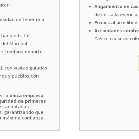
miten:
Alojamiento en cas
de cerca la esencia 
cesidad de tener una
Picnics al aire libre
Actividades combi
 badlands, las
Castril o visitas cul
 del Marchal.
ue combina deporte
l
, con visitas guiadas
nes y pueblos con
er la
única empresa
eguridad de primeras
nes adaptadas
s, garantizando que
la máxima confianza.