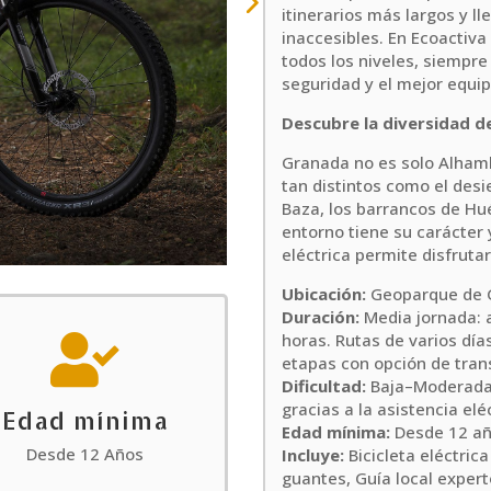
itinerarios más largos y l
inaccesibles. En Ecoactiv
todos los niveles, siempr
seguridad y el mejor equi
Descubre la diversidad de
Granada no es solo Alhamb
tan distintos como el desie
Baza, los barrancos de Hu
entorno tiene su carácter 
eléctrica permite disfrutar
Ubicación:
Geoparque de 
Duración:
Media jornada: 
horas. Rutas de varios días

etapas con opción de tran
Dificultad:
Baja–Moderada. 
gracias a la asistencia elé
Edad mínima
Edad mínima:
Desde 12 a
Desde 12 Años
Incluye:
Bicicleta eléctri
guantes, Guía local expert