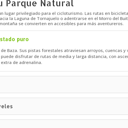
su Parque Natural
un lugar privilegiado para el cicloturismo. Las rutas en bicicle
cia la Laguna de Tornajuelo o adentrarse en el Morro del Buitre
de montaña se convierten en accesibles para más aventureros.
estado puro
a de Baza. Sus pistas forestales atraviesan arroyos, cuencas y 
se puede disfrutar de rutas de media y larga distancia, con as
extra de adrenalina.
veles