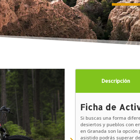
Descripción
Ficha de Acti
Si buscas una forma difere
desiertos y pueblos con en
en Granada son la opción 
asistido podrás superar de