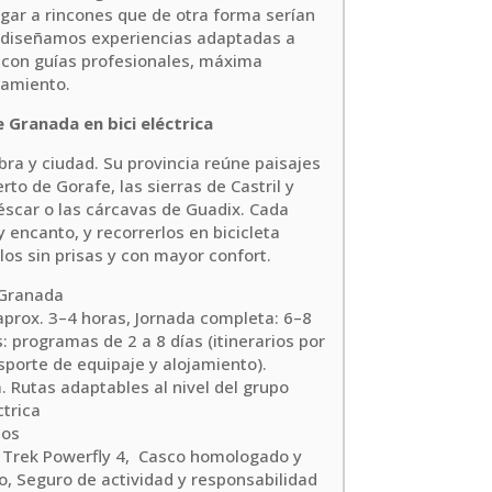
legar a rincones que de otra forma serían
a diseñamos experiencias adaptadas a
e con guías profesionales, máxima
pamiento.
 Granada en bici eléctrica
ra y ciudad. Su provincia reúne paisajes
rto de Gorafe, las sierras de Castril y
éscar o las cárcavas de Guadix. Cada
y encanto, y recorrerlos en bicicleta
los sin prisas y con mayor confort.
Granada
aprox. 3–4 horas, Jornada completa: 6–8
: programas de 2 a 8 días (itinerarios por
sporte de equipaje y alojamiento).
Rutas adaptables al nivel del grupo
ctrica
ños
ca Trek Powerfly 4, Casco homologado y
o, Seguro de actividad y responsabilidad