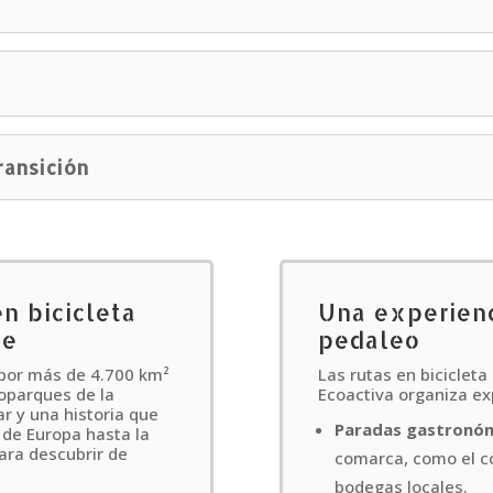
o
e
ransición
en bicicleta
Una experienc
ue
pedaleo
por más de 4.700 km²
Las rutas en bicicleta
oparques de la
Ecoactiva organiza ex
r y una historia que
Paradas gastronó
 de Europa hasta la
ara descubrir de
comarca, como el co
bodegas locales.