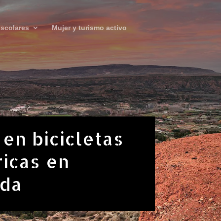
scolares
Mujer y turismo activo
 en bicicletas
ricas en
ada