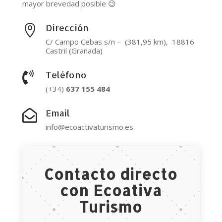
mayor brevedad posible 😉
Dirección

C/ Campo Cebas s/n – (381,95 km), 18816
Castril (Granada)
Teléfono

(+34)
637
155
484
Email

info@ecoactivaturismo.es
Contacto directo
con Ecoativa
Turismo