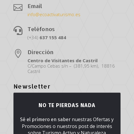
Email

info@ecoactivaturismo.es
Teléfonos

(+34)
637
155
484
Dirección

Centro de Visitantes de Castril
C/Campo Cebas s/n – (381,95 km), 18816
Castril
Newsletter
NO TE PIERDAS NADA
nuestras Ofertas y
Sé el primero en saber
Promociones o nuestros post de interés
sobre Turismo Activo y Naturaleza